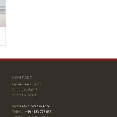
KONTAKT
Lars-Oliver Hüsing
Seevestraße 36
21271 Hanstedt
Mobil
+49 179 97 99 616
Telefon
+49 4183 777 655