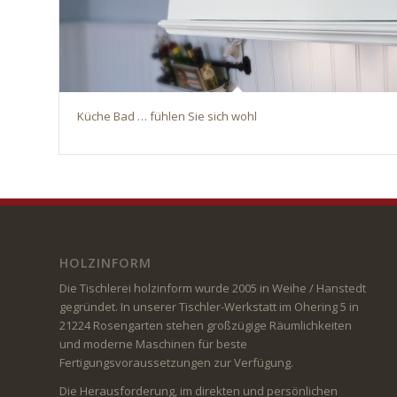
Küche Bad … fühlen Sie sich wohl
HOLZINFORM
Die Tischlerei holzinform wurde 2005 in Weihe / Hanstedt
gegründet. In unserer Tischler-Werkstatt im Ohering 5 in
21224 Rosengarten stehen großzügige Räumlichkeiten
und moderne Maschinen für beste
Fertigungsvoraussetzungen zur Verfügung.
Die Herausforderung, im direkten und persönlichen