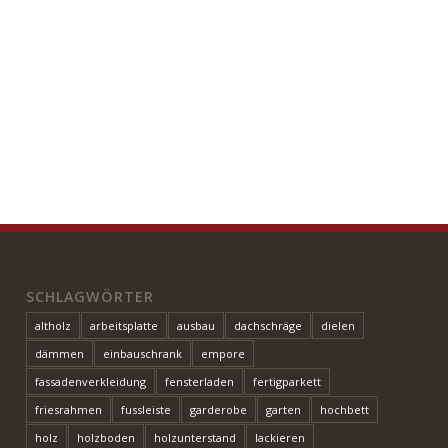
SCHLAGWÖRTER
altholz
arbeitsplatte
ausbau
dachschräge
dielen
dämmen
einbauschrank
empore
fassadenverkleidung
fensterladen
fertigparkett
friesrahmen
fussleiste
garderobe
garten
hochbett
holz
holzboden
holzunterstand
lackieren