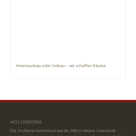
Innenausbau oder Umbau – wir schaffen Räume
HOLZINFORM
Die Tischlerei holzinform wurde 2005 in Weihe / Hanstedt