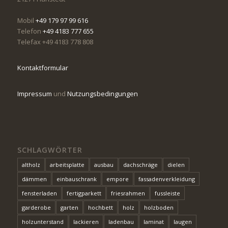
Mobil
+49 179 97 99 616
Telefon
+49 4183 777 655
Telefax +49 4183 778 808
Kontaktformular
Impressum
und
Nutzungsbedingungen
SCHLAGWÖRTER
altholz
arbeitsplatte
ausbau
dachschräge
dielen
dämmen
einbauschrank
empore
fassadenverkleidung
fensterladen
fertigparkett
friesrahmen
fussleiste
garderobe
garten
hochbett
holz
holzboden
holzunterstand
lackieren
ladenbau
laminat
laugen