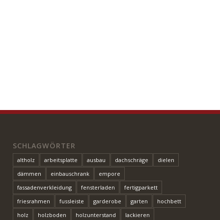
SCHLAGWÖRTER
altholz
arbeitsplatte
ausbau
dachschräge
dielen
dämmen
einbauschrank
empore
fassadenverkleidung
fensterladen
fertigparkett
friesrahmen
fussleiste
garderobe
garten
hochbett
holz
holzboden
holzunterstand
lackieren