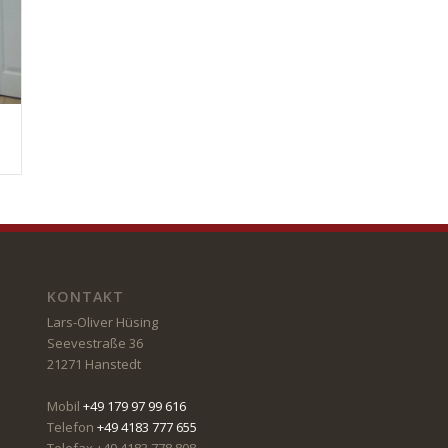
KONTAKT
Lars-Oliver Hüsing
Seevestraße 36
21271 Hanstedt
Mobil
+49 179 97 99 616
Telefon
+49 4183 777 655