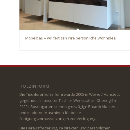
Möbelbau – wir fertigen Ihre persönliche Wohnidee
HOLZINFORM
Die Tischlerei holzinform wurde 2005 in Weihe / Hanstedt
gegründet. In unserer Tischler-Werkstatt im Ohering 5 in
21224 Rosengarten stehen großzügige Räumlichkeiten
und moderne Maschinen für beste
Fertigungsvoraussetzungen zur Verfügung.
Die Herausforderung, im direkten und persönlichen